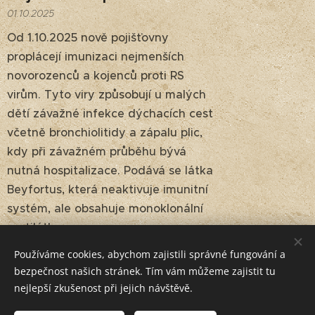
01.10.2025
Od 1.10.2025 nově pojišťovny
proplácejí imunizaci nejmenších
novorozenců a kojenců proti RS
virům. Tyto viry způsobují u malých
dětí závažné infekce dýchacích cest
včetně bronchiolitidy a zápalu plic,
kdy při závažném průběhu bývá
nutná hospitalizace. Podává se látka
Beyfortus, která neaktivuje imunitní
systém, ale obsahuje monoklonální
protilátky...
Používáme cookies, abychom zajistili správné fungování a
bezpečnost našich stránek. Tím vám můžeme zajistit tu
nejlepší zkušenost při jejich návštěvě.
Očkování proti chřipce
23.09.2025