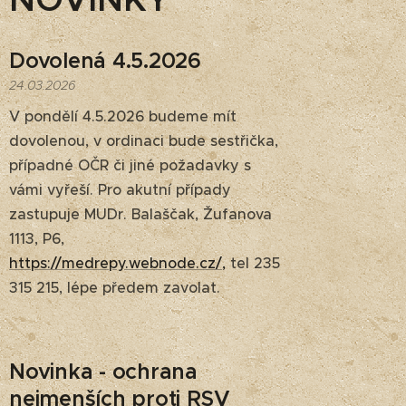
Dovolená 4.5.2026
24.03.2026
V pondělí 4.5.2026 budeme mít
dovolenou, v ordinaci bude sestřička,
případné OČR či jiné požadavky s
vámi vyřeší. Pro akutní případy
zastupuje MUDr. Balaščak, Žufanova
1113, P6,
https://medrepy.webnode.cz/,
tel 235
315 215, lépe předem zavolat.
Novinka - ochrana
nejmenších proti RSV