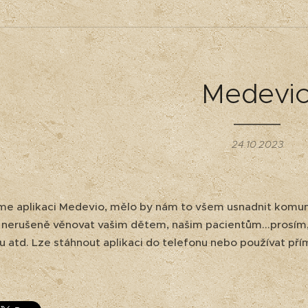
Medevi
24.10.2023
e aplikaci Medevio, mělo by nám to všem usnadnit komunika
erušeně věnovat vašim dětem, našim pacientům...prosím, v
 atd. Lze stáhnout aplikaci do telefonu nebo používat př