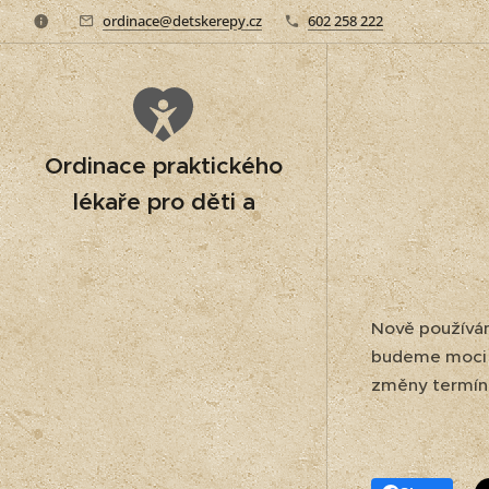
ordinace@detskerepy.cz
602 258 222
Ordinace praktického
lékaře pro děti a
dorost
Nově používám
budeme moci n
změny termínu